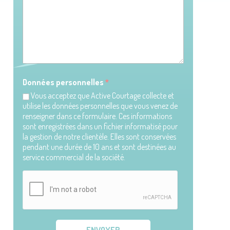
Découvrir nos so
Données personnelles
*
Vous acceptez que Active Courtage collecte et
utilise les données personnelles que vous venez de
renseigner dans ce formulaire. Ces informations
sont enregistrées dans un fichier informatisé pour
la gestion de notre clientèle. Elles sont conservées
pendant une durée de 10 ans et sont destinées au
service commercial de la société.