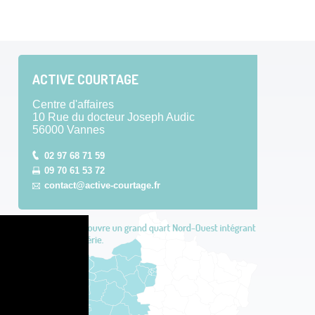
ACTIVE COURTAGE
Centre d'affaires
10 Rue du docteur Joseph Audic
56000 Vannes
02 97 68 71 59
09 70 61 53 72
contact@active-courtage.fr