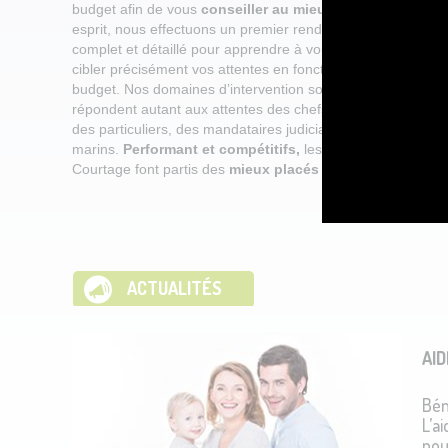
budget afin de vous
conseiller au mieux.
Dans cet
esprit, nous effectuons un premier rendez-vous d’audit
complet et détaillé pour apprendre à vous connaître et
cibler précisément vos attentes en fonction de votre
budget. Nos domaines d’intervention sont vastes et
répondent autant aux attentes des chefs d’entreprises,
des particuliers, des mandataires judiciaires et des
marins.
Performant et compétitifs,
les services Active
Courtage font partis des
mieux placés sur le marché
.
ACTUALITÉS
AI
Bén
L’a
pou